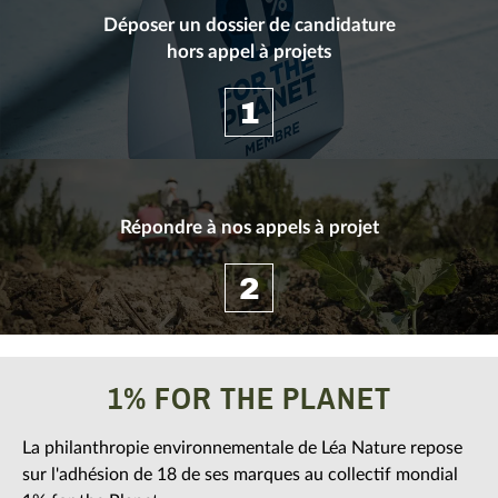
Déposer un dossier de candidature
hors appel à projets
1
Déposer un dossier de candidature
Répondre à nos appels à projet
hors appel à projets
PRO-
2
Nous finançons exclusivement des projets
environnementaux portés par des associations de
JETS
droit français qui œuvrent en faveur de
Répondre à nos appels à projet
1% FOR THE PLANET
l’agriculture écologique et la transition agricole, la
AP-
protection et la restauration de la biodiversité, la
Découvrez tous nos appels à projets en cours ainsi
La philanthropie environnementale de Léa Nature repose
santé environnementale, le changement
que les bilans des appels à projets passés.
sur l'adhésion de 18 de ses marques au collectif mondial
climatique, la transition écologique et sociétale, la