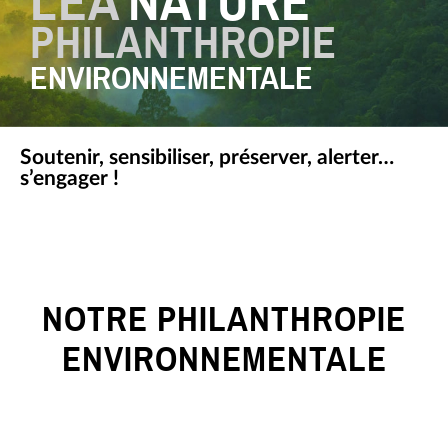
LÉA
NATURE
Diminuer la taille de police
PHILANTHROPIE
ENVIRONNEMENTALE
Retirer les couleurs
Soutenir, sensibiliser, préserver, alerter…
s’engager !
NOTRE PHILANTHROPIE
ENVIRONNEMENTALE