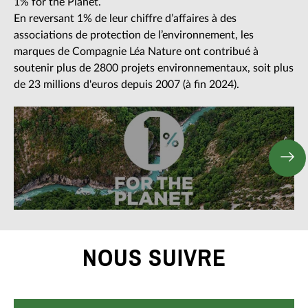
1% for the Planet.
reforestation.
En reversant 1% de leur chiffre d’affaires à des
PELS
associations de protection de l’environnement, les
En savoir +
Sont éligibles les projets qui :
marques de Compagnie Léa Nature ont contribué à
soutenir plus de 2800 projets environnementaux, soit plus
préconisent une action militante mais non
de 23 millions d'euros depuis 2007 (à fin 2024).
violente,
impliquent un engagement du public et des
acteurs locaux,
déterminent et atteignent des objectifs concrets
et mesurables,
développent des programmes pédagogiques
d’éducation à l’environnement.
Vous souhaitez proposer un projet ? Découvrez les
NOUS SUIVRE
critères de financement et la procédure de dépôt
de dossier.