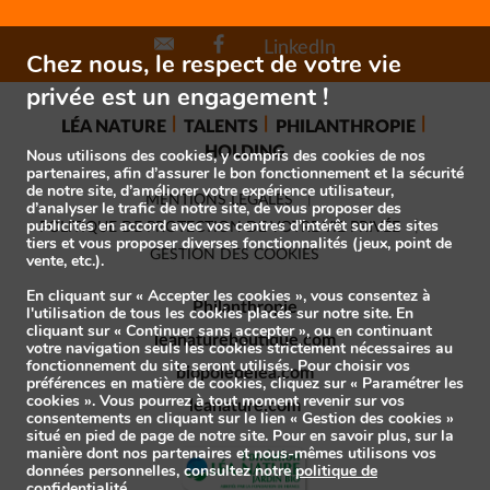
LinkedIn
Chez nous, le respect de votre vie
privée est un engagement !
LÉA NATURE
TALENTS
PHILANTHROPIE
HOLDING
Nous utilisons des cookies, y compris des cookies de nos
partenaires, afin d’assurer le bon fonctionnement et la sécurité
de notre site, d’améliorer votre expérience utilisateur,
MENTIONS LÉGALES
d’analyser le trafic de notre site, de vous proposer des
publicités en accord avec vos centres d’intérêt sur des sites
POLITIQUE DE PROTECTION DE VOTRE VIE PRIVÉE
tiers et vous proposer diverses fonctionnalités (jeux, point de
GESTION DES COOKIES
vente, etc.).
En cliquant sur « Accepter les cookies », vous consentez à
Philanthropie
l'utilisation de tous les cookies placés sur notre site. En
cliquant sur « Continuer sans accepter », ou en continuant
leanatureboutique.com
votre navigation seuls les cookies strictement nécessaires au
fonctionnement du site seront utilisés. Pour choisir vos
biopoledelea.com
préférences en matière de cookies, cliquez sur « Paramétrer les
cookies ». Vous pourrez à tout moment revenir sur vos
leanature.com
consentements en cliquant sur le lien « Gestion des cookies »
situé en pied de page de notre site. Pour en savoir plus, sur la
manière dont nos partenaires et nous-mêmes utilisons vos
données personnelles, consultez notre
politique de
confidentialité
.