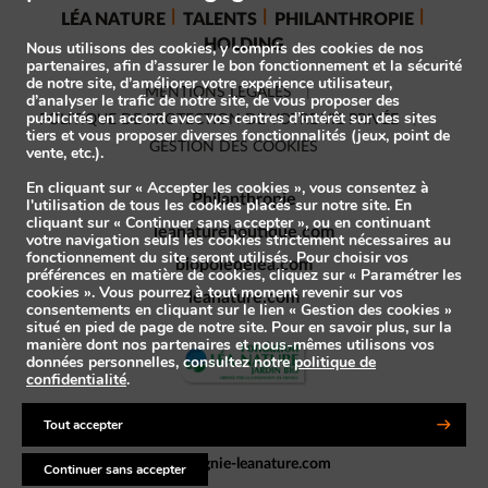
LÉA NATURE
TALENTS
PHILANTHROPIE
HOLDING
Nous utilisons des cookies, y compris des cookies de nos
partenaires, afin d’assurer le bon fonctionnement et la sécurité
de notre site, d’améliorer votre expérience utilisateur,
MENTIONS LÉGALES
d’analyser le trafic de notre site, de vous proposer des
publicités en accord avec vos centres d’intérêt sur des sites
POLITIQUE DE PROTECTION DE VOTRE VIE PRIVÉE
tiers et vous proposer diverses fonctionnalités (jeux, point de
GESTION DES COOKIES
vente, etc.).
En cliquant sur « Accepter les cookies », vous consentez à
Philanthropie
l'utilisation de tous les cookies placés sur notre site. En
cliquant sur « Continuer sans accepter », ou en continuant
leanatureboutique.com
votre navigation seuls les cookies strictement nécessaires au
fonctionnement du site seront utilisés. Pour choisir vos
biopoledelea.com
préférences en matière de cookies, cliquez sur « Paramétrer les
cookies ». Vous pourrez à tout moment revenir sur vos
leanature.com
consentements en cliquant sur le lien « Gestion des cookies »
situé en pied de page de notre site. Pour en savoir plus, sur la
manière dont nos partenaires et nous-mêmes utilisons vos
données personnelles, consultez notre
politique de
confidentialité
.
Les marques adhérentes au 1% For the planet
Tout accepter
compagnie-leanature.com
Continuer sans accepter