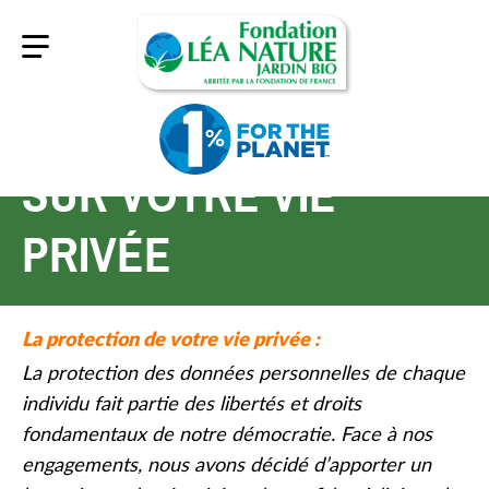
Accessibilité
NOS ENGAGEMENTS
Tout remettre à zéro
SUR VOTRE VIE
Renforcer les polices
PRIVÉE
Supprimer les contrastes
La protection de votre vie privée :
Mettre en avant les titres
Philanthropie environnementale
Mission 1% for the Planet contribuer à la
Les Missions de la Fondation
Projets associatifs soutenus
Nos campagnes engagées
La protection des données personnelles de chaque
protection de l’environnement
Notre organisation
Appels à projets
Toutes les associations soutenues
La Conférence Environnement
individu fait partie des libertés et droits
Augmenter la taille de police
Déposer un dossier de candidature
fondamentaux de notre démocratie. Face à nos
Nos axes de financement
L’Échappée Verte
engagements, nous avons décidé d’apporter un