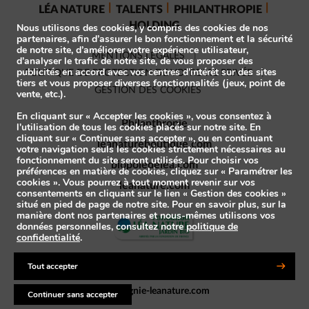
LÉA NATURE
TALENTS
PHILANTHROPIE
HOLDING
Nous utilisons des cookies, y compris des cookies de nos
partenaires, afin d’assurer le bon fonctionnement et la sécurité
de notre site, d’améliorer votre expérience utilisateur,
MENTIONS LÉGALES
d’analyser le trafic de notre site, de vous proposer des
publicités en accord avec vos centres d’intérêt sur des sites
POLITIQUE DE PROTECTION DE VOTRE VIE PRIVÉE
tiers et vous proposer diverses fonctionnalités (jeux, point de
GESTION DES COOKIES
vente, etc.).
En cliquant sur « Accepter les cookies », vous consentez à
Philanthropie
l'utilisation de tous les cookies placés sur notre site. En
cliquant sur « Continuer sans accepter », ou en continuant
leanatureboutique.com
votre navigation seuls les cookies strictement nécessaires au
fonctionnement du site seront utilisés. Pour choisir vos
biopoledelea.com
préférences en matière de cookies, cliquez sur « Paramétrer les
cookies ». Vous pourrez à tout moment revenir sur vos
leanature.com
consentements en cliquant sur le lien « Gestion des cookies »
situé en pied de page de notre site. Pour en savoir plus, sur la
manière dont nos partenaires et nous-mêmes utilisons vos
données personnelles, consultez notre
politique de
confidentialité
.
Les marques adhérentes au 1% For the planet
Tout accepter
compagnie-leanature.com
Continuer sans accepter